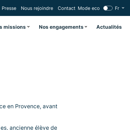
Presse
Nous rejoindre
Contact
Mode eco
Fr
s missions
Nos engagements
Actualités
nce en Provence, avant
les, ancienne élève de