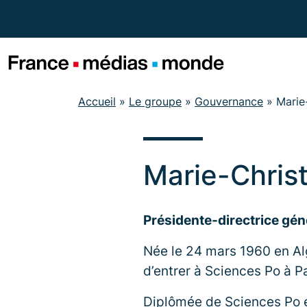
Menu
Contenu
Pied de page
Accueil
»
Le groupe
»
Gouvernance
»
Marie
Marie-Chris
Présidente-directrice gé
Née le 24 mars 1960 en Al
d’entrer à Sciences Po à Pa
Diplômée de Sciences Po e