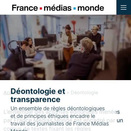
Menu
Contenu
Pied de page
Déontologie et
Accueil
»
Nos engagements
»
Déontologie
transparence
Un ensemble de règles déontologiques
L’ensemble des activités éditoriales menées
et de principes éthiques encadre le
par France Médias Monde est encadré par un
travail des journalistes de France Médias
corpus de textes fixant les règles