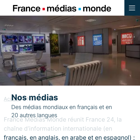
Menu
Contenu
Pied de page
Nos médias
Accueil
»
Nos médias
Des médias mondiaux en français et en
20 autres langues
France Médias Monde réunit France 24, la
chaîne d’information internationale (en
français, en anglais, en arabe et en espagnol) ;