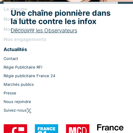
Le groupe
Une chaîne pionnière dans
Nos médias
la lutte contre les infox
Nos missions
Découvrir les Observateurs
Nos engagements
Actualités
Contact
Régie Publicitaire RFI
Régie publicitaire France 24
Marchés publics
Presse
Nous rejoindre
Suivez-nous