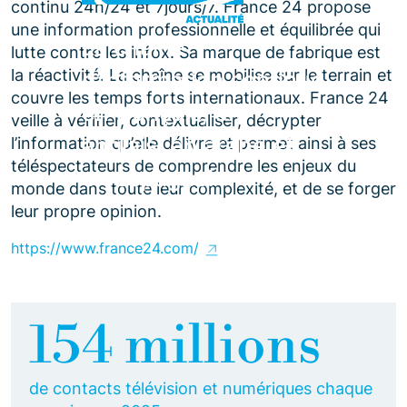
continu 24h/24 et 7jours/7. France 24 propose
une information professionnelle et équilibrée qui
La chaîne
lutte contre les infox. Sa marque de fabrique est
la réactivité. La chaîne se mobilise sur le terrain et
d’information continue
couvre les temps forts internationaux. France 24
en français, en
veille à vérifier, contextualiser, décrypter
anglais, en arabe et
l’information qu’elle délivre et permet ainsi à ses
téléspectateurs de comprendre les enjeux du
en espagnol
monde dans toute leur complexité, et de se forger
leur propre opinion.
https://www.france24.com/
154 millions
de contacts télévision et numériques chaque