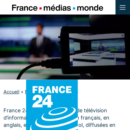
Menu
Contenu
Pied de page
Accueil
»
Nos médias
»
France 24
France 24, ce sont 4 chaînes de télévision
d’information internationale en français, en
anglais, en arabe et en espagnol, diffusées en