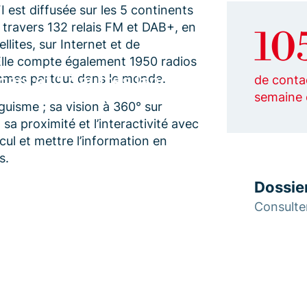
I est diffusée sur les 5 continents
à travers 132 relais FM et DAB+, en
10
llites, sur Internet et de
lle compte également 1950 radios
çais et 17 autres langues
mmes partout dans le monde.
de conta
semaine
nguisme ; sa vision à 360° sur
 sa proximité et l’interactivité avec
cul et mettre l’information en
s.
Dossie
Consult