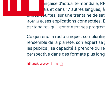
Radio française d’actualité mondiale, RF
en français et dans 17 autres langues, 
ondes courtes, sur une trentaine de sate
nombreuses applications connectées. E
La radio mondiale d’actualité en fran
partenaires qui reprennent ses progra
Ce qui rend la radio unique : son plurili
l’ensemble de la planète, son expertise ;
les publics ; sa capacité à prendre du re
perspective dans des formats plus long
https://www.rfi.fr/