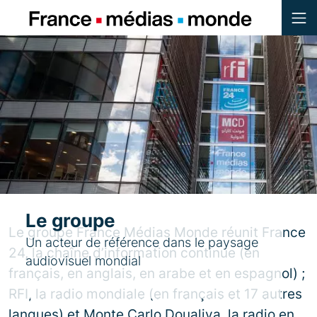
Menu
Contenu
Pied de page
Le groupe
Le groupe France Médias Monde réunit France
Un acteur de référence dans le paysage
24, la chaîne d’information continue (en
audiovisuel mondial
français, en anglais, en arabe et en espagnol) ;
RFI, la radio mondiale (en français et 17 autres
langues) et Monte Carlo Doualiya, la radio en