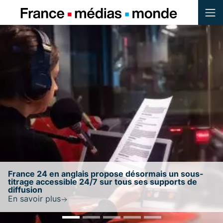
Menu
Contenu
Pied de page
ous-
 de
France 24 conserve le résultat maximal de 10
au score de confiance établi par NewsGuard
En savoir plus