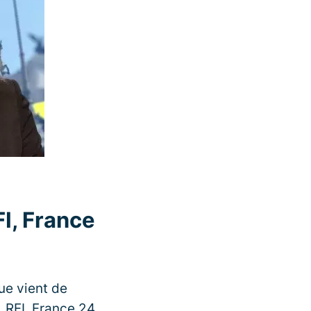
FI, France
ue vient de
 RFI, France 24,