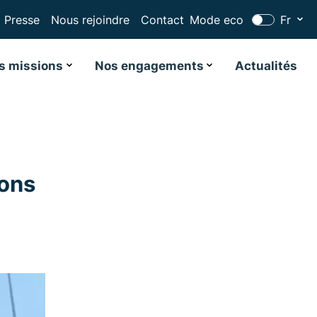
Presse
Nous rejoindre
Contact
Mode eco
Fr
s missions
Nos engagements
Actualités
ions