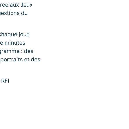
crée aux Jeux
uestions du
Chaque jour,
ze minutes
ogramme : des
portraits et des
 RFI