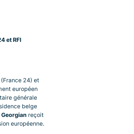
4 et RFI
(France 24) et
ment européen
taire générale
ésidence belge
 Georgian
reçoit
sion européenne.