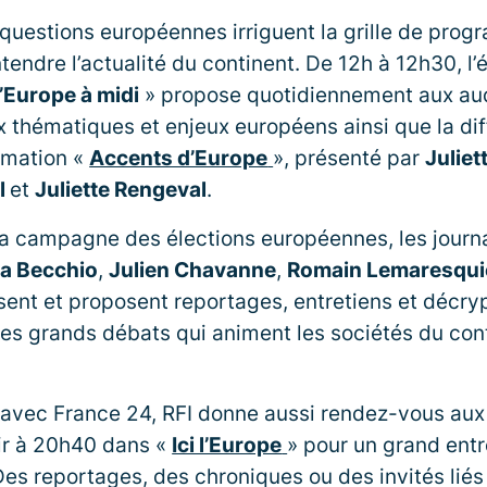
 questions européennes irriguent la grille de pro
endre l’actualité du continent. De 12h à 12h30, l’é
’Europe à midi
» propose quotidiennement aux au
x thématiques et enjeux européens ainsi que la di
rmation «
Accents d’Europe
», présenté par
Julie
l
et
Juliette Rengeval
.
la campagne des élections européennes, les journ
a Becchio
,
Julien Chavanne
,
Romain Lemaresqui
isent et proposent reportages, entretiens et décr
es grands débats qui animent les sociétés du con
 avec France 24, RFI donne aussi rendez-vous aux
ir à 20h40 dans «
Ici l’Europe
» pour un grand entr
s reportages, des chroniques ou des invités liés