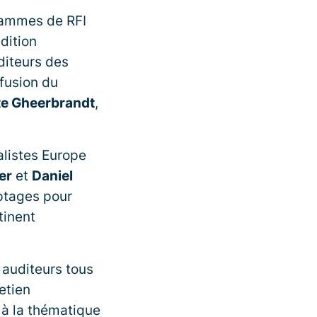
grammes de RFI
dition
diteurs des
ffusion du
tte Gheerbrandt
,
alistes Europe
er
et
Daniel
yptages pour
tinent
 auditeurs tous
etien
 à la thématique