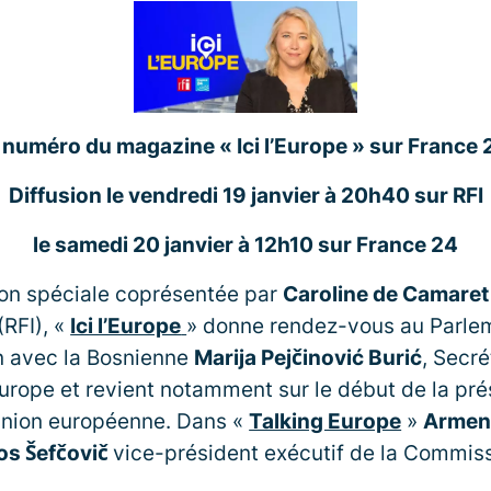
numéro du magazine « Ici l’Europe » sur France 2
Diffusion le vendredi 19 janvier à 20h40 sur RFI
le samedi 20 janvier à 12h10 sur France 24
on spéciale coprésentée par
Caroline de Camaret
(RFI), «
Ici l’Europe
» donne rendez-vous au Parle
n avec la Bosnienne
Marija
Pejčinović Burić
, Secré
Europe et revient notamment sur le début de la pr
’Union européenne. Dans «
Talking Europe
»
Armen
os Šefčovič
vice-président exécutif de la Commis