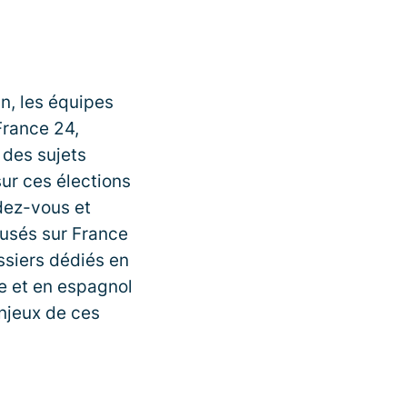
in, les équipes
France 24,
 des sujets
ur ces élections
ndez-vous et
fusés sur France
ssiers dédiés en
be et en espagnol
njeux de ces