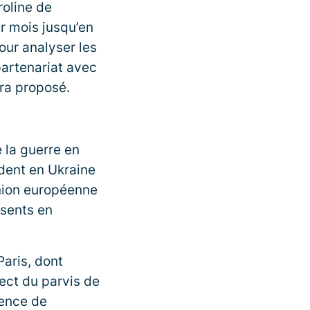
roline de
r mois jusqu’en
our analyser les
artenariat avec
era proposé.
 la guerre en
ndent en Ukraine
Union européenne
ésents en
Paris, dont
ect du parvis de
sence de