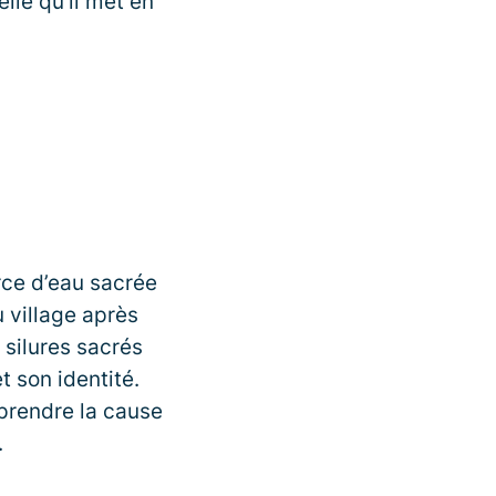
elle qu’il met en
ce d’eau sacrée
u village après
 silures sacrés
t son identité.
mprendre la cause
.