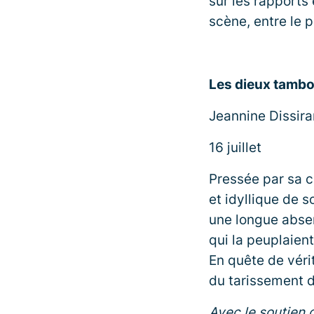
sur les rapports 
scène, entre le pa
Les dieux tambo
Jeannine Dissir
16 juillet
Pressée par sa 
et idyllique de s
une longue absen
qui la peuplaient
En quête de véri
du tarissement d
Avec le soutien d