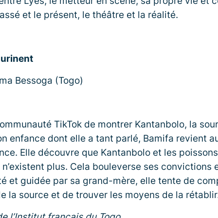
entre Lyes, le metteur en scène, sa propre vie et c
ssé et le présent, le théâtre et la réalité.
urinent
ama Bessoga (Togo)
communauté TikTok de montrer Kantanbolo, la sour
on enfance dont elle a tant parlé, Bamifa revient a
ce. Elle découvre que Kantanbolo et les poissons
 n’existent plus. Cela bouleverse ses convictions e
té et guidée par sa grand-mère, elle tente de co
e la source et de trouver les moyens de la rétablir
e l’Institut français du Togo