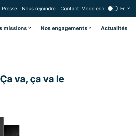
Presse
Nous rejoindre
Contact
Mode eco
Fr
s missions
Nos engagements
Actualités
Ça va, ça va le