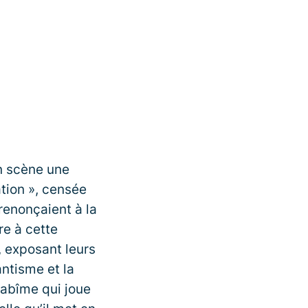
n scène une
ation », censée
 renonçaient à la
re à cette
, exposant leurs
antisme et la
 abîme qui joue