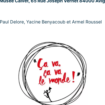
 Musée Calvet, 65 Rue Joseph Vernet 84000 Avi
-Paul Delore, Yacine Benyacoub et Armel Roussel