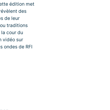
ette édition met
 révèlent des
es de leur
 ou traditions
 la cour du
n vidéo sur
es ondes de RFI