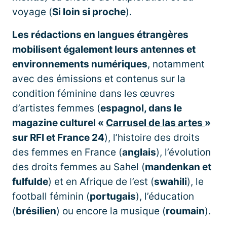
voyage (
Si loin si proche
).
Les rédactions en langues étrangères
mobilisent également leurs antennes et
environnements numériques
, notamment
avec des émissions et contenus sur la
condition féminine dans les œuvres
d’artistes femmes (
espagnol, dans le
magazine culturel «
Carrusel de las artes
»
sur RFI et France 24
), l’histoire des droits
des femmes en France (
anglais
), l’évolution
des droits femmes au Sahel (
mandenkan et
fulfulde
) et en Afrique de l’est (
swahili
), le
football féminin (
portugais
), l’éducation
(
brésilien
) ou encore la musique (
roumain
).