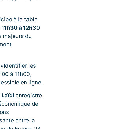
icipe à la table
de 11h30 à 12h30
rs majeurs du
ement
«Identifier les
h00 à 11h00,
cessible
en ligne
.
i Laïdi
enregistre
 économique de
ions
ssante entre la
nne de France 24