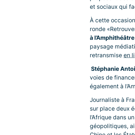
et sociaux qui 
À cette occasio
ronde «Retrouver 
à l’Amphithéâtre
paysage médiatiq
retransmise
en l
Stéphanie Anto
voies de financ
également à l’Am
Journaliste à Fr
sur place deux éd
l’Afrique dans u
géopolitiques, ai
Chine et les Éta