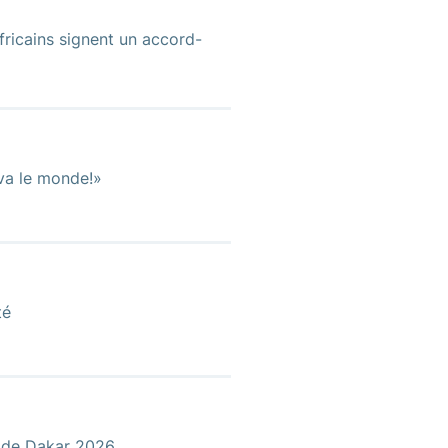
icains signent un accord-
 va le monde!»
té
e de Dakar 2026