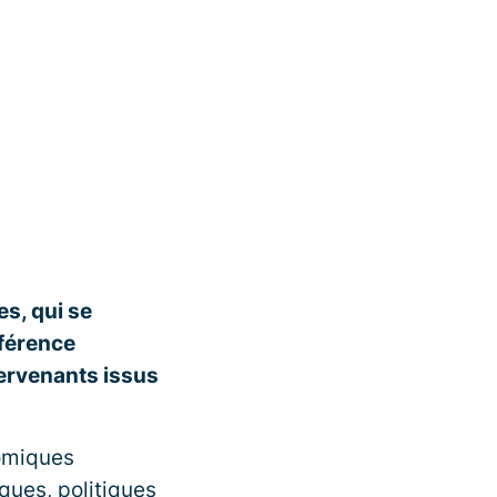
s, qui se
éférence
ervenants issus
nomiques
ues, politiques