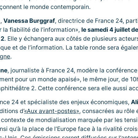
façonnent le monde contemporain.
n,
Vanessa Burggraf
, directrice de France 24, part
la fiabilité de l’information»,
le samedi 4 juillet 
 2
. Elle y échangera aux côtés de plusieurs acteu
ue et de l’information. La table ronde sera égal
igne
.
ine
, journaliste à France 24, modère la conférence 
ement pour un monde apaisé», le même jour, de 10
phithéâtre 2. Cette conférence sera elle aussi ac
ance 24 et spécialiste des enjeux économiques,
Al
itions d’
«Aux avant-postes»
, consacrées au rôle
n contexte de mondialisation marquée par les tens
nsi qu’à la place de l’Europe face à la rivalité croi
ts-Unis. Ces émissions seront diffusées sur l’ante