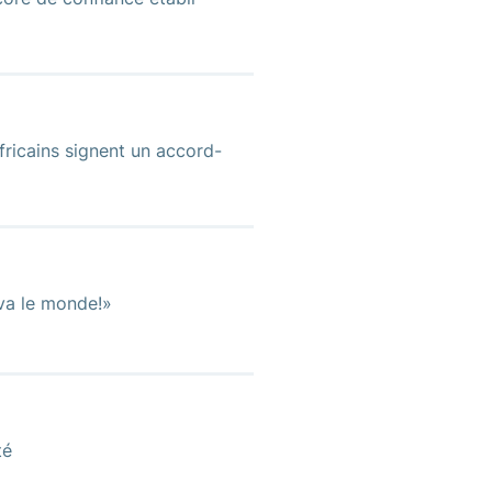
icains signent un accord-
 va le monde!»
té