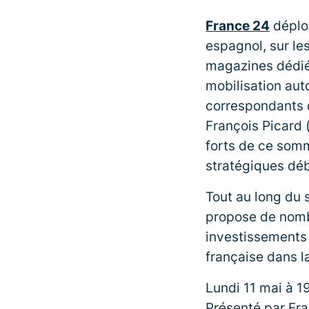
France 24
déploi
espagnol, sur le
magazines dédié
mobilisation au
correspondants d
François Picard (
forts de ce somm
stratégiques déb
Tout au long du
propose de nombr
investissements c
française dans l
Lundi 11 mai à 1
Présenté par Fra