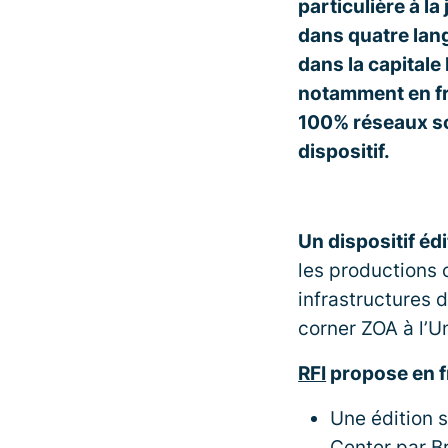
particulière à l
dans quatre lang
dans la capital
notamment en fra
100% réseaux soc
dispositif.
Un dispositif éd
les productions 
infrastructures 
corner ZOA à l’Un
RFI
propose en f
Une édition 
Center par B