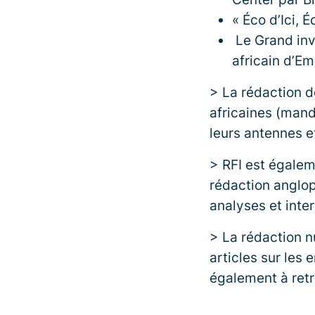
« Éco d’Ici, 
Le Grand inv
africain d’E
> La rédaction d
africaines (mand
leurs antennes e
> RFI est égalem
rédaction anglo
analyses et inte
> La rédaction n
articles sur les
également à retro