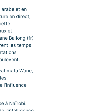
n arabe et en
ure en direct,
cette
aux et
ne Ballong (fr)
vrent les temps
ntations
oulèvent.
 Fatimata Wane,
les
e l’influence
se à Naïrobi.
e l’intelligence