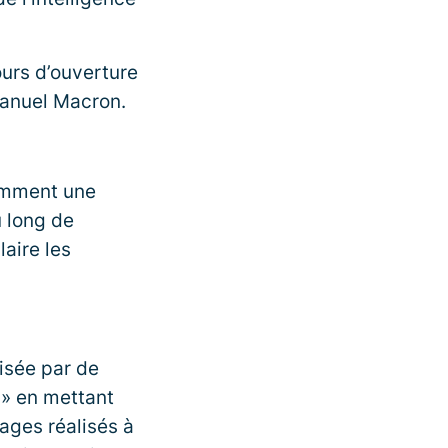
ours d’ouverture
manuel Macron.
amment une
 long de
aire les
isée par de
 » en mettant
tages réalisés à