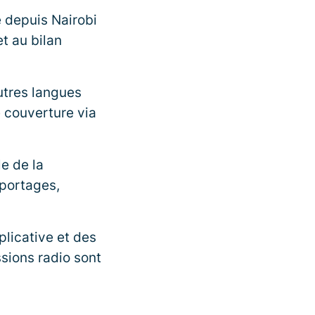
é depuis Nairobi
t au bilan
autres langues
 couverture via
e de la
portages,
licative et des
sions radio sont