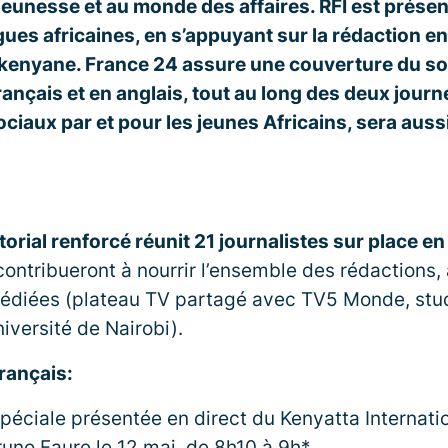
a jeunesse et au monde des affaires. RFI est présen
ues africaines, en s’appuyant sur la rédaction e
e kenyane. France 24 assure une couverture du s
nçais et en anglais, tout au long des deux journé
iaux par et pour les jeunes Africains, sera aus
itorial renforcé réunit 21 journalistes sur place e
contribueront à nourrir l’ensemble des rédactions
dédiées (plateau TV partagé avec TV5 Monde, stud
iversité de Nairobi).
rançais:
spéciale présentée en direct du Kenyatta Internat
runo Faure le 12 mai, de 8h10 à 9h*