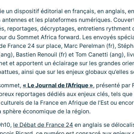
e un dispositif éditorial en français, en anglais, e
s antennes et les plateformes numériques. Couvert
s, reportages, décryptages, entretiens rythment 
tour du Sommet Africa forward. Les envoyés spéci
e France 24 sur place, Marc Perelman (fr), Stépha
ang), Bastien Renouil (fr) et Tom Canetti (ang), li
et et apportent un éclairage sur les grandes orie
attues, ainsi que sur les enjeux globaux qu’elles s
 sommet,
« Le Journal de l’Afrique »
, présenté par
eux reportages dédiés aux enjeux clés, tels que 
ulturels de la France en Afrique de l’Est ou encor
a sphère économique de la région.
9h10,
le Débat de France 24
en anglais se délocali
nçois Picard, ce numéro est consacré aux enjeux d