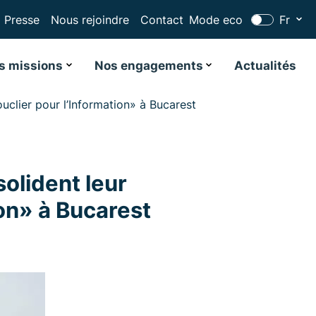
Presse
Nous rejoindre
Contact
Mode eco
Fr
s missions
Nos engagements
Actualités
clier pour l’Information» à Bucarest
olident leur
ion» à Bucarest