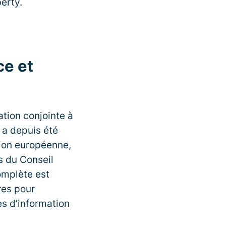
erty.
ce et
ation conjointe à
l a depuis été
nion européenne,
s du Conseil
omplète est
res pour
es d’information