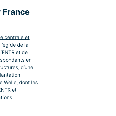
r France
e centrale et
’égide de la
 d’ENTR et de
respondants en
ructures, d’une
lantation
 Welle, dont les
ENTR
et
ations