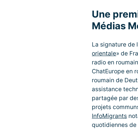
Une premi
Médias M
La signature de 
orientale
» de Fr
radio en roumai
ChatEurope en ro
roumain de Deuts
assistance techni
partagée par de
projets communs
InfoMigrants
not
quotidiennes de 